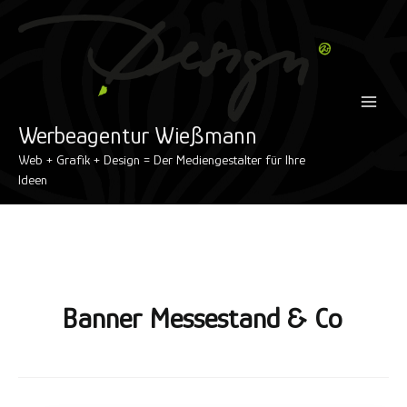
Inhalt
Zum
Main
springen
Inhalt
Menu
springen
Werbeagentur Wießmann
Web + Grafik + Design = Der Mediengestalter für Ihre
Ideen
Banner Messestand & Co