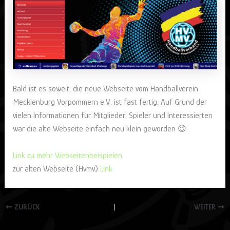
Bald ist es soweit, die neue Webseite vom Handballverein
Mecklenburg Vorpommern e.V. ist fast fertig. Auf Grund der
vielen Informationen für Mitglieder, Spieler und Interessierten
war die alte Webseite einfach neu klein geworden 😉
Link zu mehr Webseitenbeispielen
zur alten Webseite (Hvmv)
Link
ZURÜCK
WEITER