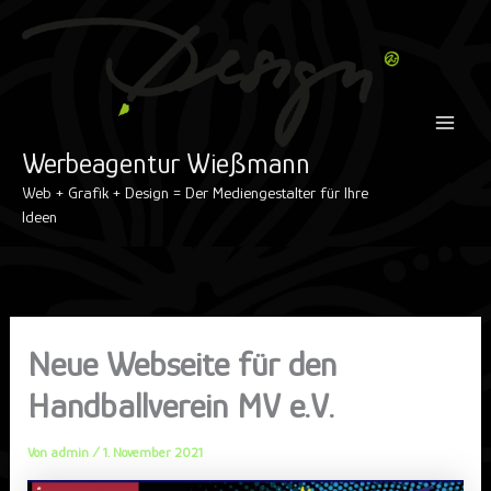
Inhalt
Zum
Main
springen
Inhalt
Menu
springen
Werbeagentur Wießmann
Web + Grafik + Design = Der Mediengestalter für Ihre
Ideen
Neue Webseite für den
Handballverein MV e.V.
Von
admin
/
1. November 2021