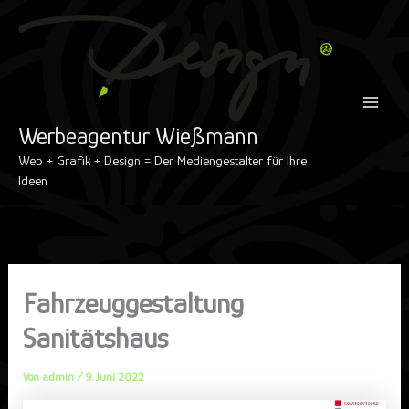
Inhalt
Zum
Main
springen
Inhalt
Menu
springen
Werbeagentur Wießmann
Web + Grafik + Design = Der Mediengestalter für Ihre
Ideen
Fahrzeuggestaltung
Sanitätshaus
Von
admin
/
9. Juni 2022