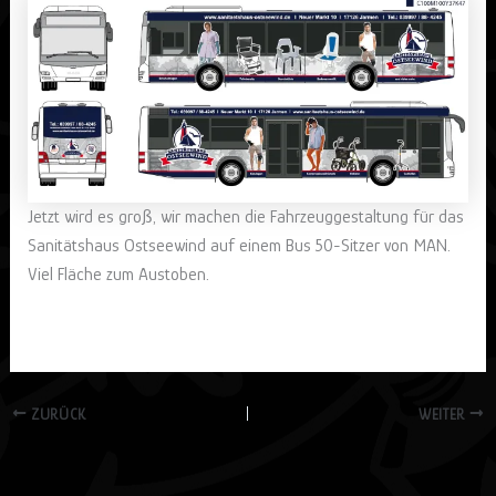
Jetzt wird es groß, wir machen die Fahrzeuggestaltung für das
Sanitätshaus Ostseewind auf einem Bus 50-Sitzer von MAN.
Viel Fläche zum Austoben.
ZURÜCK
WEITER