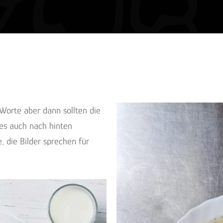
Worte aber dann sollten die
 es auch nach hinten
 die Bilder sprechen für