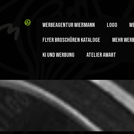
Werbeagentur Wießmann
Logo
We
Flyer Broschüren Kataloge
mehr Wer
KI und Werbung
Atelier AWART