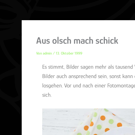
Aus olsch mach schick
Von
admin
/
13. Oktober 1999
Es stimmt, Bilder sagen mehr als tausend 
Bilder auch ansprechend sein, sonst kann
losgehen. Vor und nach einer Fotomontage,
sich.