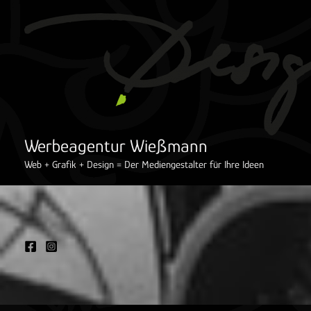
Inhalt
Zum
springen
Inhalt
springen
Werbeagentur Wießmann
Web + Grafik + Design = Der Mediengestalter für Ihre Ideen